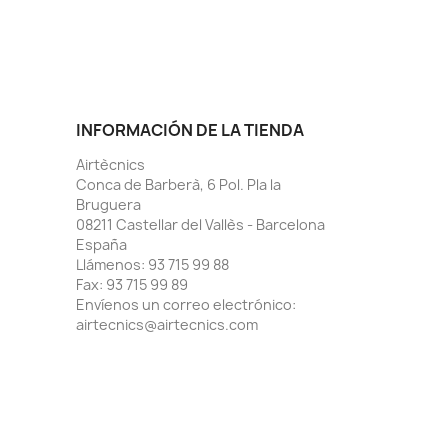
INFORMACIÓN DE LA TIENDA
Airtècnics
Conca de Barberà, 6 Pol. Pla la
Bruguera
08211 Castellar del Vallès - Barcelona
España
Llámenos:
93 715 99 88
Fax:
93 715 99 89
Envíenos un correo electrónico:
airtecnics@airtecnics.com