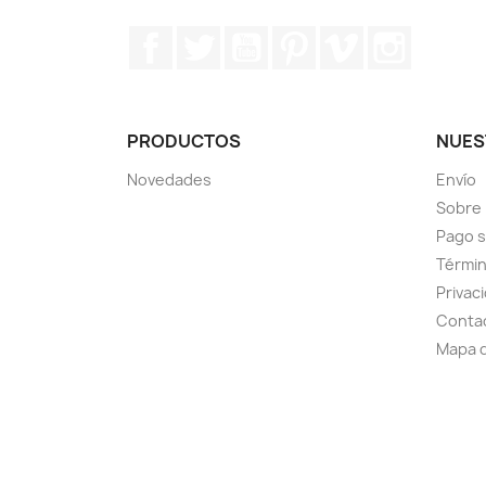
Facebook
Twitter
YouTube
Pinterest
Vimeo
Instagr
PRODUCTOS
NUES
Novedades
Envío
Sobre
Pago 
Términ
Privac
Conta
Mapa d