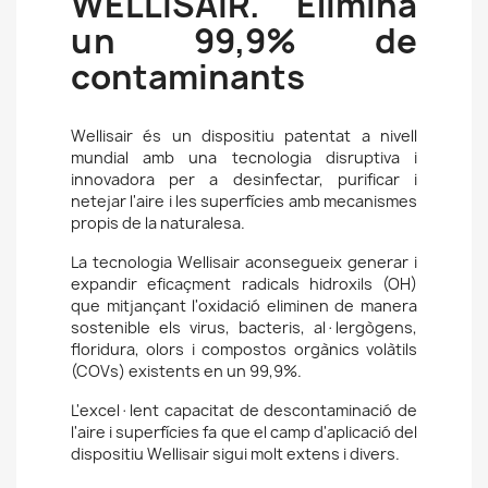
WELLISAIR. Elimina
un 99,9% de
contaminants
Wellisair és un dispositiu patentat a nivell
mundial amb una tecnologia disruptiva i
innovadora per a desinfectar, purificar i
netejar l'aire i les superfícies amb mecanismes
propis de la naturalesa.
La tecnologia Wellisair aconsegueix generar i
expandir eficaçment radicals hidroxils (OH)
que mitjançant l'oxidació eliminen de manera
sostenible els virus, bacteris, al·lergògens,
floridura, olors i compostos orgànics volàtils
(COVs) existents en un 99,9%.
L'excel·lent capacitat de descontaminació de
l'aire i superfícies fa que el camp d'aplicació del
dispositiu Wellisair sigui molt extens i divers.