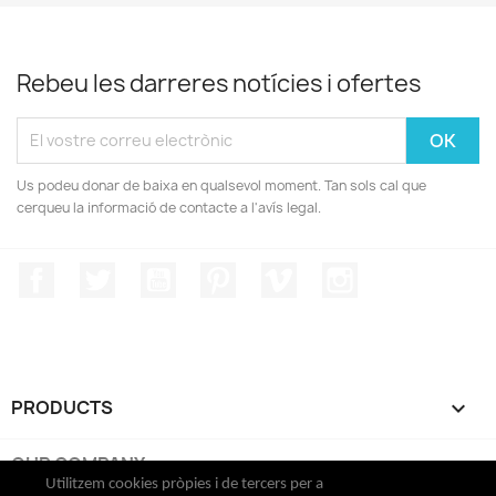
Rebeu les darreres notícies i ofertes
Us podeu donar de baixa en qualsevol moment. Tan sols cal que
cerqueu la informació de contacte a l'avís legal.
Facebook
Twitter
YouTube
Pinterest
Vimeo
Instagram
PRODUCTS

OUR COMPANY

Utilitzem cookies pròpies i de tercers per a